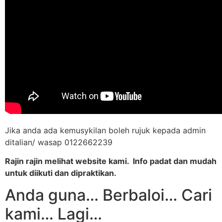
Jika anda ada kemusykilan boleh rujuk kepada admin
ditalian/ wasap 0122662239
Rajin rajin melihat website kami. Info padat dan mudah
untuk diikuti dan dipraktikan.
Anda guna… Berbaloi… Cari
kami… Lagi…